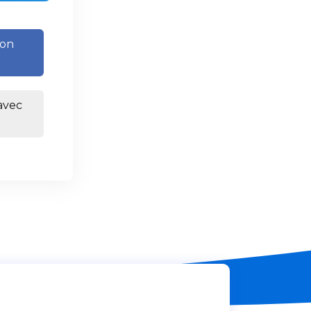
con
avec